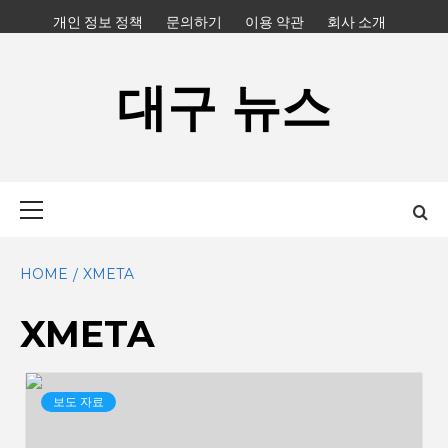
Skip
개인 정보 정책
문의하기
이용 약관
회사 소개
to
content
대구 뉴스
Primary
Menu
HOME
XMETA
XMETA
보도 자료