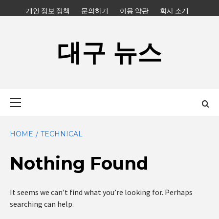
Skip
개인 정보 정책
문의하기
이용 약관
회사 소개
to
content
대구 뉴스
Primary
Menu
HOME
TECHNICAL
Nothing Found
It seems we can’t find what you’re looking for. Perhaps
searching can help.