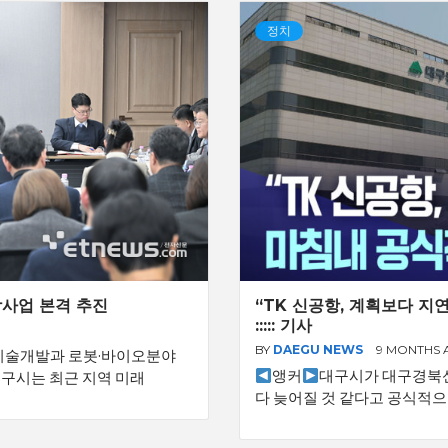
정치
합사업 본격 추진
“TK 신공항, 계획보다 지
::::: 기사
BY
DAEGU NEWS
9 MONTHS
신기술개발과 로봇·바이오분야
앵커
대구시가 대구경북신
대구시는 최근 지역 미래
다 늦어질 것 같다고 공식적으