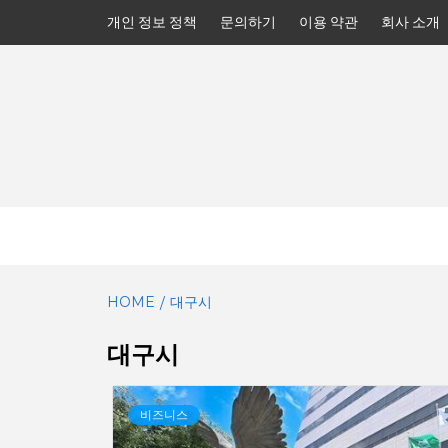
Skip
개인 정보 정책
문의하기
이용 약관
회사 소개
to
content
HOME
대구시
대구시
비즈니스