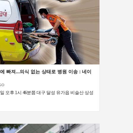
에 빠져…의식 없는 상태로 병원 이송 : 네이
GO
23일 오후 1시 46분쯤 대구 달성 유가읍 비슬산 상성