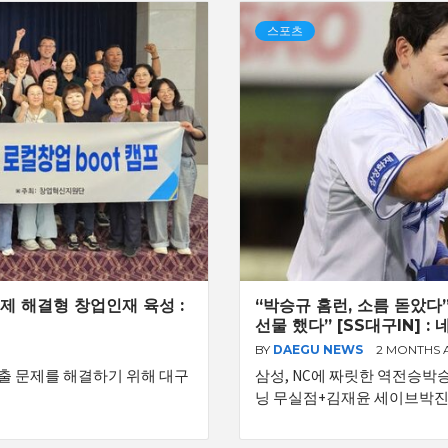
스포츠
 해결형 창업인재 육성 :
“박승규 홈런, 소름 돋았다
선물 했다” [SS대구IN] :
BY
DAEGU NEWS
2 MONTHS
출 문제를 해결하기 위해 대구
삼성, NC에 짜릿한 역전승박승
닝 무실점+김재윤 세이브박진