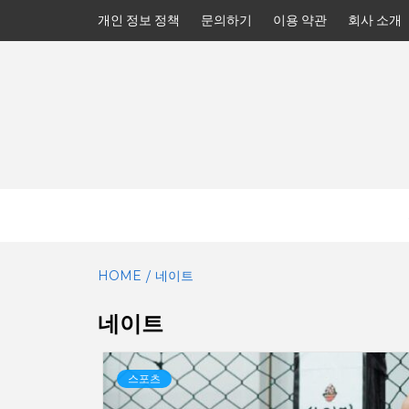
Skip
개인 정보 정책
문의하기
이용 약관
회사 소개
to
content
HOME
네이트
네이트
스포츠