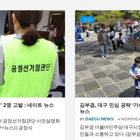
뉴스
 2명 고발 : 네이트 뉴스
김부겸, 대구 민심 공략 ‘가속
뉴스
BY
DAEGU NEWS
4 MONTHS
서 공정선거참관단 사전설명회
김부겸 더불어민주당 대구시장
대구=뉴스1) 공정식
민들과 소통하고 있다. (김부