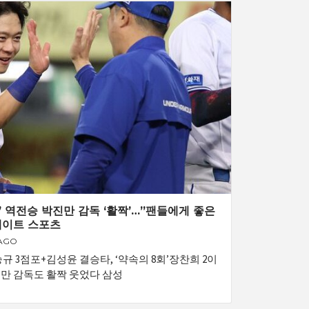
” 역전승 박진만 감독 ‘활짝’…”팬들에게 좋은
 네이트 스포츠
 AGO
규 3점포+김성윤 결승타, ‘약속의 8회’장찬희 2이
만 감독도 활짝 웃었다 삼성