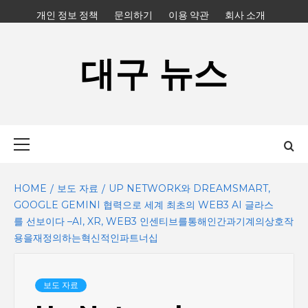
Skip
개인 정보 정책
문의하기
이용 약관
회사 소개
to
content
대구 뉴스
Primary
Menu
HOME
보도 자료
UP NETWORK와 DREAMSMART,
GOOGLE GEMINI 협력으로 세계 최초의 WEB3 AI 글라스
를 선보이다 –AI, XR, WEB3 인센티브를통해인간과기계의상호작
용을재정의하는혁신적인파트너십
보도 자료