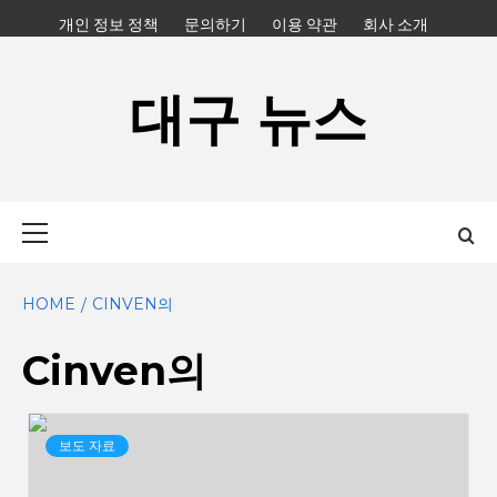
Skip
개인 정보 정책
문의하기
이용 약관
회사 소개
to
content
대구 뉴스
Primary
Menu
HOME
CINVEN의
Cinven의
보도 자료