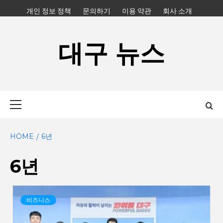
Skip
개인 정보 정책
문의하기
이용 약관
회사 소개
to
content
대구 뉴스
Primary
Menu
HOME
6년
6년
비즈니스