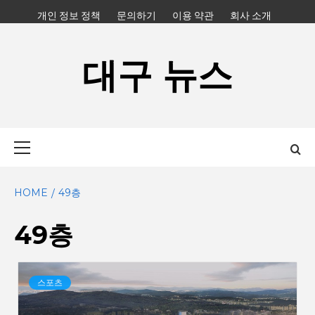
Skip
개인 정보 정책
문의하기
이용 약관
회사 소개
to
content
대구 뉴스
Primary
Menu
HOME
49층
49층
스포츠