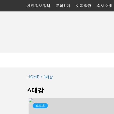
Skip
개인 정보 정책
문의하기
이용 약관
회사 소개
to
content
HOME
4대강
4대강
스포츠