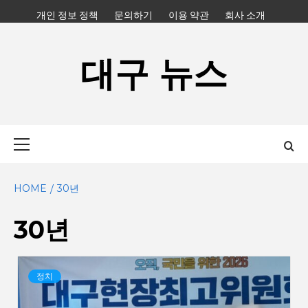
Skip
개인 정보 정책
문의하기
이용 약관
회사 소개
to
content
대구 뉴스
Primary
Menu
HOME
30년
30년
정치