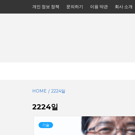
Skip
개인 정보 정책
문의하기
이용 약관
회사 소개
to
content
HOME
2224일
2224일
기술