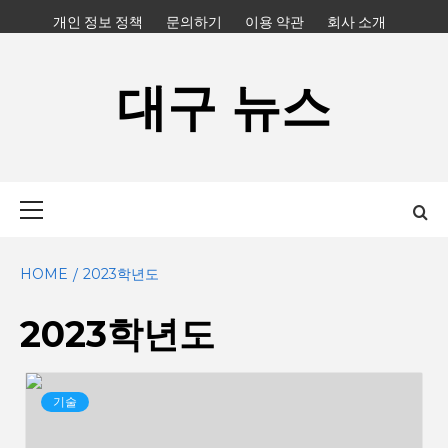
Skip
개인 정보 정책
문의하기
이용 약관
회사 소개
to
content
대구 뉴스
Primary
Menu
HOME
2023학년도
2023학년도
기술