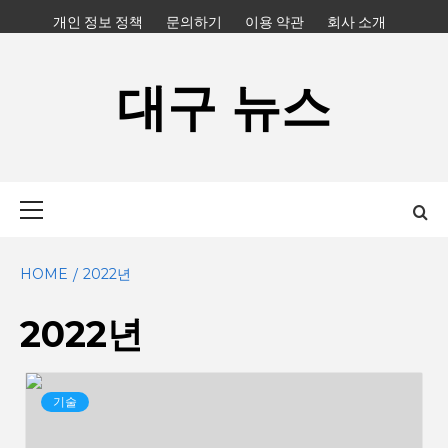
Skip
개인 정보 정책
문의하기
이용 약관
회사 소개
to
content
대구 뉴스
Primary
Menu
HOME
2022년
2022년
기술