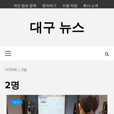
Skip
개인 정보 정책
문의하기
이용 약관
회사 소개
to
content
대구 뉴스
Primary
Menu
HOME
2명
2명
뉴스