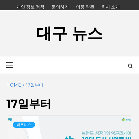
Skip
개인 정보 정책
문의하기
이용 약관
회사 소개
to
content
대구 뉴스
Primary
Menu
HOME
17일부터
17일부터
비즈니스