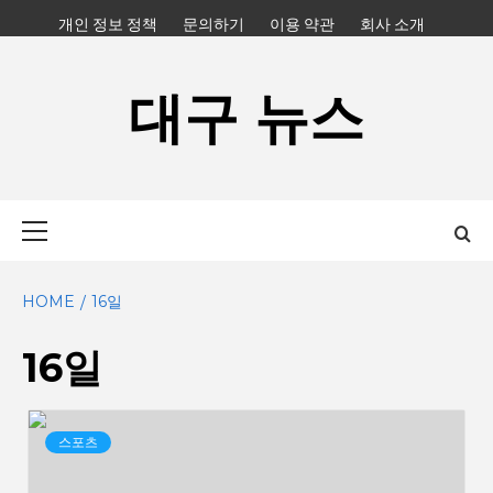
Skip
개인 정보 정책
문의하기
이용 약관
회사 소개
to
content
대구 뉴스
Primary
Menu
HOME
16일
16일
스포츠