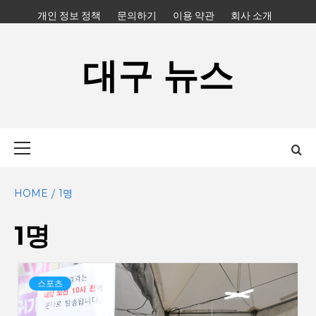
Skip
개인 정보 정책
문의하기
이용 약관
회사 소개
to
content
대구 뉴스
Primary
Menu
HOME
1명
1명
스포츠