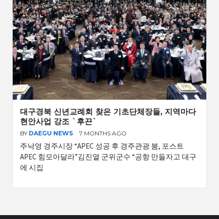
대구경북 신년교례회 찾은 기초단체장들, 지역마다
현안사업 강조 `후끈`
BY
DAEGU NEWS
7 MONTHS AGO
주낙영 경주시장 “APEC 성공 후 경주관광 붐, 포스트
APEC 힘모아달라”김진열 군위군수 “공항 만들자고 대구
에 시집