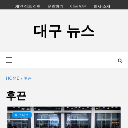
Skip
개인 정보 정책
문의하기
이용 약관
회사 소개
to
content
대구 뉴스
Primary
Menu
HOME
후끈
후끈
비즈니스