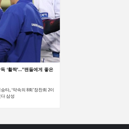
감독 ‘활짝’…”팬들에게 좋은
승타, ‘약속의 8회’장찬희 2이
었다 삼성