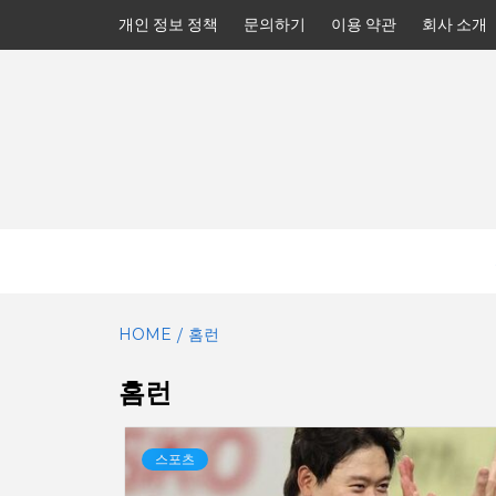
Skip
개인 정보 정책
문의하기
이용 약관
회사 소개
to
content
HOME
홈런
홈런
스포츠