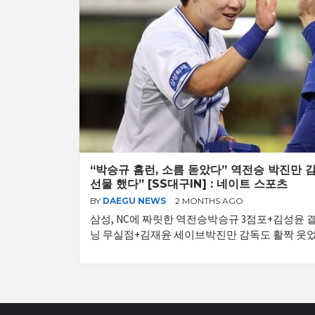
“박승규 홈런, 소름 돋았다” 역전승 박진만 
선물 했다” [SS대구IN] : 네이트 스포츠
BY
DAEGU NEWS
2 MONTHS AGO
삼성, NC에 짜릿한 역전승박승규 3점포+김성윤 결
닝 무실점+김재윤 세이브박진만 감독도 활짝 웃