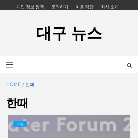
Skip
개인 정보 정책
문의하기
이용 약관
회사 소개
to
content
대구 뉴스
Primary
Menu
HOME
한때
한때
기술