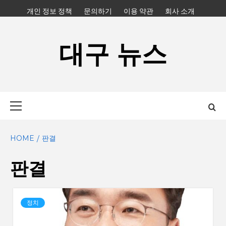
Skip
개인 정보 정책
문의하기
이용 약관
회사 소개
to
content
대구 뉴스
Primary
Menu
HOME
판결
판결
정치