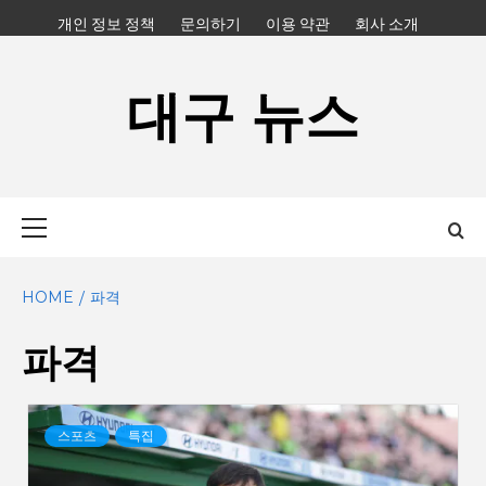
Skip
개인 정보 정책
문의하기
이용 약관
회사 소개
to
content
대구 뉴스
Primary
Menu
HOME
파격
파격
스포츠
특집