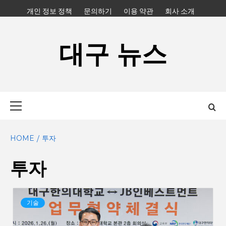
Skip
개인 정보 정책
문의하기
이용 약관
회사 소개
to
content
대구 뉴스
Primary
Menu
HOME
투자
투자
기술