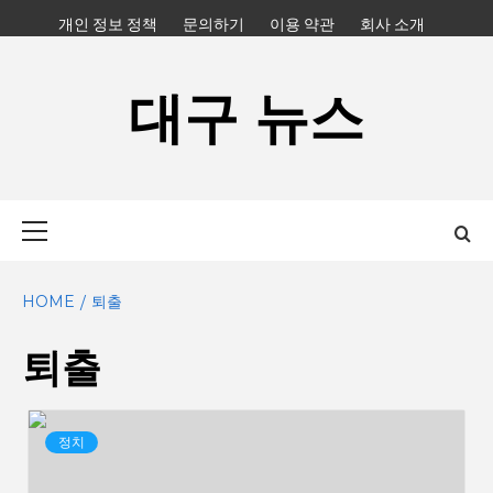
Skip
개인 정보 정책
문의하기
이용 약관
회사 소개
to
content
대구 뉴스
Primary
Menu
HOME
퇴출
퇴출
정치