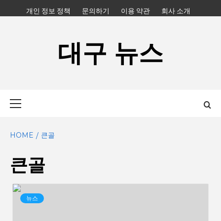
Skip
개인 정보 정책
문의하기
이용 약관
회사 소개
to
content
대구 뉴스
Primary
Menu
HOME
큰골
큰골
뉴스