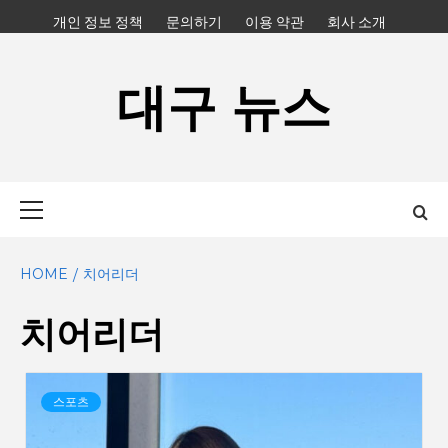
Skip
개인 정보 정책
문의하기
이용 약관
회사 소개
to
content
대구 뉴스
Primary
Menu
HOME
치어리더
치어리더
스포츠