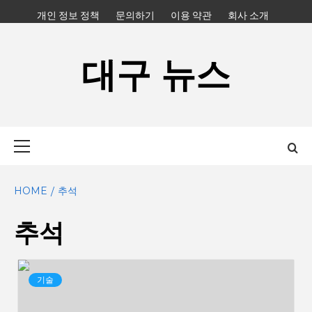
Skip
개인 정보 정책
문의하기
이용 약관
회사 소개
to
content
대구 뉴스
Primary
Menu
HOME
추석
추석
기술