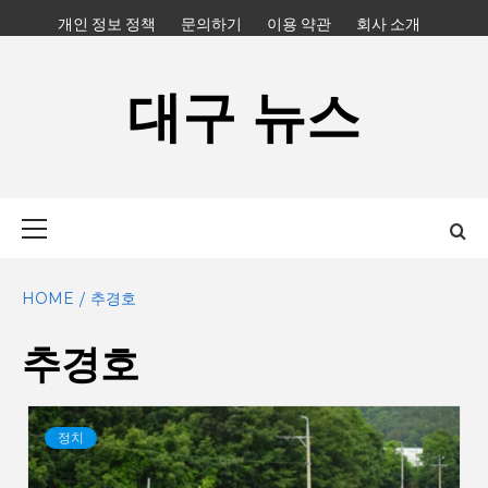
Skip
개인 정보 정책
문의하기
이용 약관
회사 소개
to
content
대구 뉴스
Primary
Menu
HOME
추경호
추경호
정치