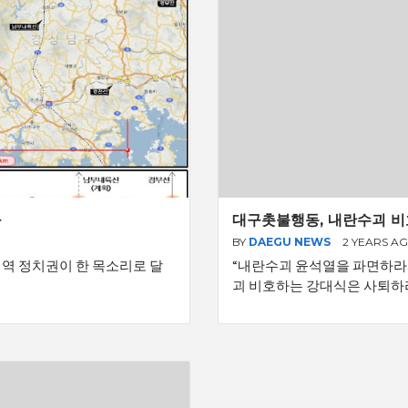
구
대구촛불행동, 내란수괴 비호
BY
DAEGU NEWS
2 YEARS A
지역 정치권이 한 목소리로 달
“내란수괴 윤석열을 파면하라.
괴 비호하는 강대식은 사퇴하