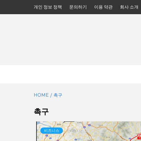
Skip
개인 정보 정책
문의하기
이용 약관
회사 소개
to
content
HOME
촉구
촉구
비즈니스