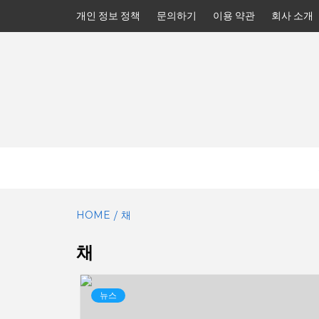
Skip
개인 정보 정책
문의하기
이용 약관
회사 소개
to
content
HOME
채
채
뉴스