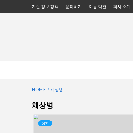
Skip
개인 정보 정책
문의하기
이용 약관
회사 소개
to
content
HOME
채상병
채상병
정치