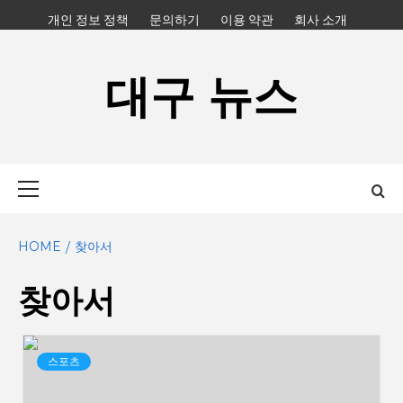
Skip
개인 정보 정책
문의하기
이용 약관
회사 소개
to
content
대구 뉴스
Primary
Menu
HOME
찾아서
찾아서
스포츠