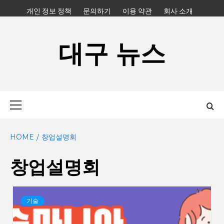
Skip
개인 정보 정책
문의하기
이용 약관
회사 소개
to
content
대구 뉴스
Primary
Menu
HOME
창업설명회
창업설명회
기술