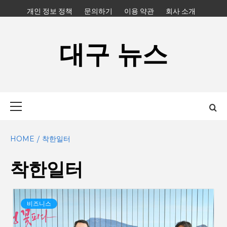
Skip
개인 정보 정책
문의하기
이용 약관
회사 소개
to
content
대구 뉴스
Primary
Menu
HOME
착한일터
착한일터
비즈니스