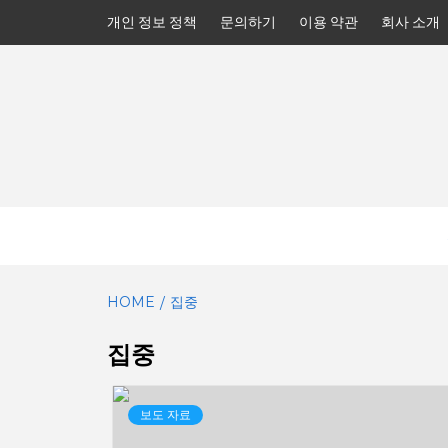
Skip
개인 정보 정책
문의하기
이용 약관
회사 소개
to
content
HOME
집중
집중
보도 자료