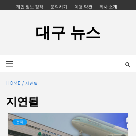
Skip
개인 정보 정책
문의하기
이용 약관
회사 소개
to
content
대구 뉴스
Primary
Menu
HOME
지연될
지연될
정치