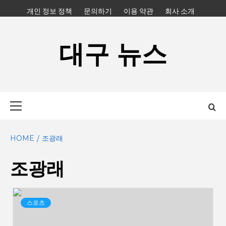
Skip
개인 정보 정책
문의하기
이용 약관
회사 소개
to
content
대구 뉴스
Primary
Menu
HOME
조광래
조광래
스포츠