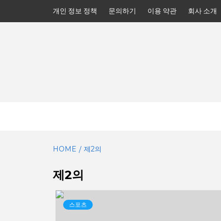
Skip
개인 정보 정책
문의하기
이용 약관
회사 소개
to
content
HOME
제2의
제2의
스포츠