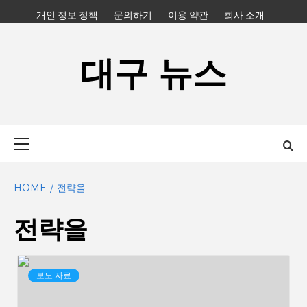
Skip
개인 정보 정책
문의하기
이용 약관
회사 소개
to
content
대구 뉴스
Primary
Menu
HOME
전략을
전략을
보도 자료