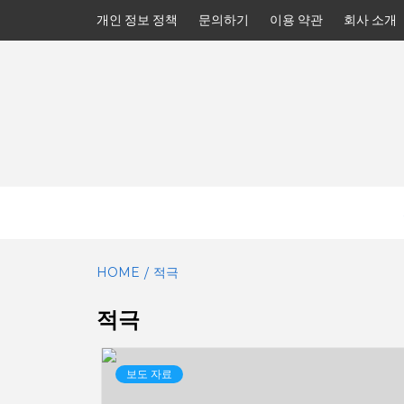
Skip
개인 정보 정책
문의하기
이용 약관
회사 소개
to
content
HOME
적극
적극
보도 자료