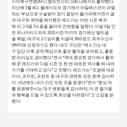
시아축구연맹(AFC) 챔피언스리그(ACL)에서도 활약했다.
지난해 3월 ACL 플레이오프 경기에서 아킬레스건이 파열
되는 부상으로 수술받아 장기 결장이 불가피해지면서 결
국 대구와 계약을 해지했던 에드가는 이번 시즌 복귀
해 리그 9골 3도움을 올리며 건재함을 알렸다. 이달 3일 인
천 유나이티드와의 2023시즌 마지막 경기에선 멀티골
을 폭발, 대구의 2-1 승리를 이끌며 38라운드 최우수선수
(MVP)로 선정되기도 했다. 대구 구단은 “에드가는 대
구 입단 이후 공격 핵심으로 좋은 활약을 보여왔고, 출중
한 리더십도 겸비했다”면서 “역대 중요한 경기에서 활약
해 준 에드가와 다음 시즌 또 한 번 새로운 역사를 써 내려
가기를 기대하고 있다”고 전했다. 에드가는 “조광래 대표
이사, 코치진, 프런트 등 대구와 관련된 모든 분께 감사하
다. 내년에도 내가 가진 모든 것을 쏟겠다”면서 “항상 저
를 응원해주시는 대구 팬분들께 감사하며, 더 큰 즐거움
과 행복을 드릴 수 있도록 최선을 다하겠다”고 소감을 밝
혔다.