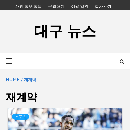
Skip
개인 정보 정책
문의하기
이용 약관
회사 소개
to
content
대구 뉴스
Primary
Menu
HOME
재계약
재계약
스포츠