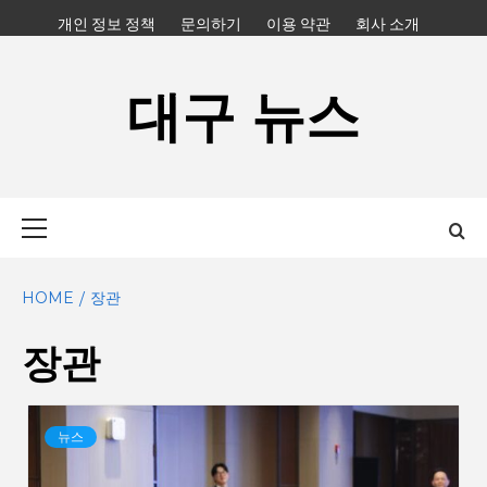
Skip
개인 정보 정책
문의하기
이용 약관
회사 소개
to
content
대구 뉴스
Primary
Menu
HOME
장관
장관
뉴스