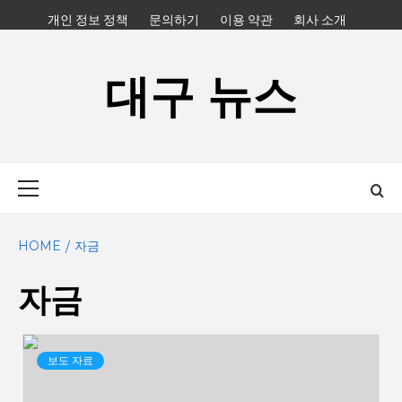
Skip
개인 정보 정책
문의하기
이용 약관
회사 소개
to
content
대구 뉴스
Primary
Menu
HOME
자금
자금
보도 자료