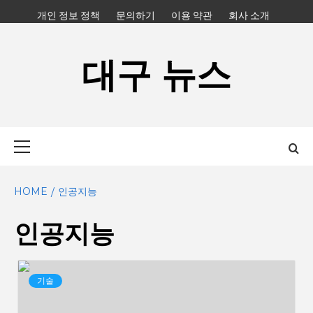
Skip
개인 정보 정책
문의하기
이용 약관
회사 소개
to
content
대구 뉴스
Primary
Menu
HOME
인공지능
인공지능
기술