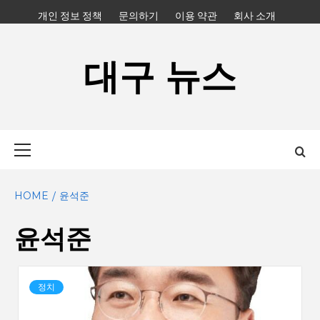
Skip
개인 정보 정책
문의하기
이용 약관
회사 소개
to
content
대구 뉴스
Primary
Menu
HOME
윤석준
윤석준
정치