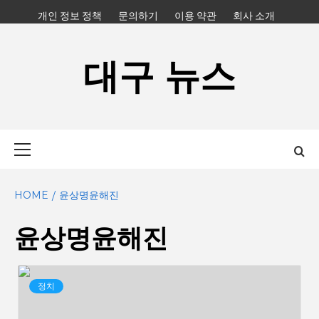
Skip
개인 정보 정책
문의하기
이용 약관
회사 소개
to
content
대구 뉴스
Primary
Menu
HOME
윤상명윤해진
윤상명윤해진
정치