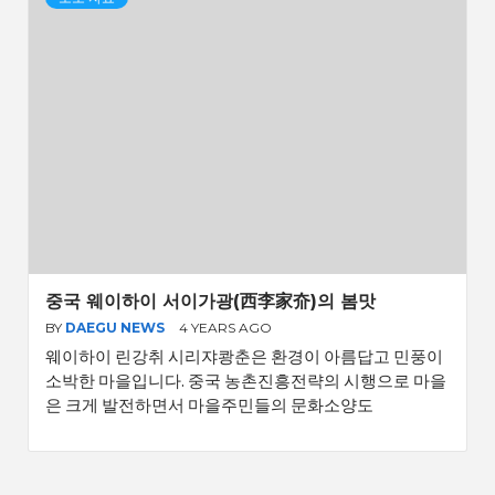
중국 웨이하이 서이가광(西李家夼)의 봄맛
BY
DAEGU NEWS
4 YEARS AGO
웨이하이 린강취 시리쟈쾅춘은 환경이 아름답고 민풍이
소박한 마을입니다. 중국 농촌진흥전략의 시행으로 마을
은 크게 발전하면서 마을주민들의 문화소양도