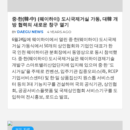
중·한(韓·中) (웨이하이) 도시국제거실 가동, 대韓 개
방 협력의 새로운 창구 열기
BY
DAEGU NEWS
4 YEARS AGO
6월24일에 웨이하이에서 열린 중·한(웨이하이) 도시국제
거실 가동식에서 50개의 상인협회와 기업인 대표가 한
국 인천 웨이하이관 분회장에서 동영상으로 동시 참석했
다. 중·한(웨이하이) 도시국제거실은 웨이하이경제기술
개발구 스마트밸리산업단지에 입지해 있으며 중·한 ‘도
시거실’을 주제로 컨벤션, 입주기관 집중오피스(즉, RCEP
기업서비스센터) 및 한·일 상품집산지 원스톱 서비스센
터 등의 3대 기능지구를 건설하며 국외 공식기관, 상인협
회, 공공서비스플랫폼 및 국제상인협회 서비스기구를 도
입하여 전시홍보, 로드쇼 발표,
보도 자료