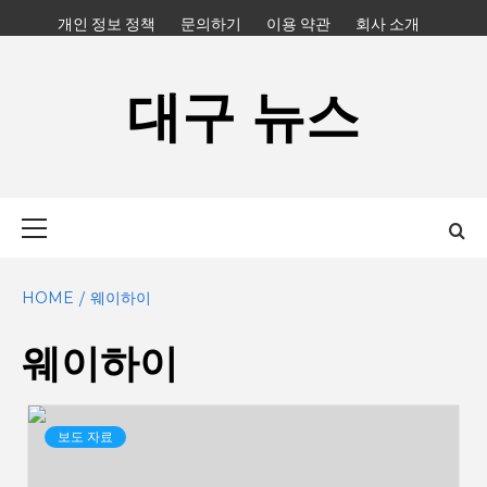
Skip
개인 정보 정책
문의하기
이용 약관
회사 소개
to
content
대구 뉴스
Primary
Menu
HOME
웨이하이
웨이하이
보도 자료