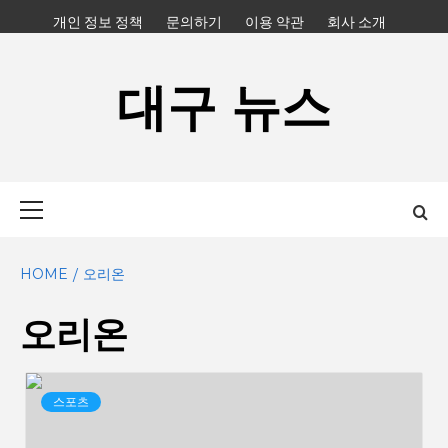
Skip
개인 정보 정책
문의하기
이용 약관
회사 소개
to
content
대구 뉴스
Primary
Menu
HOME
오리온
오리온
스포츠