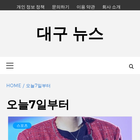
Skip
개인 정보 정책
문의하기
이용 약관
회사 소개
to
content
대구 뉴스
Primary
Menu
HOME
오늘7일부터
오늘7일부터
스포츠