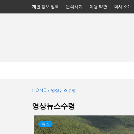
Skip
개인 정보 정책
문의하기
이용 약관
회사 소개
to
content
HOME
영상뉴스수령
영상뉴스수령
뉴스