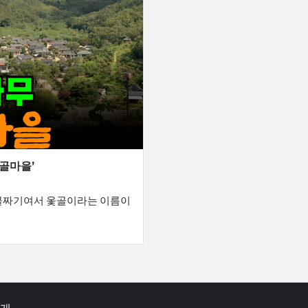
골마을’
골짜기여서 옻골이라는 이름이